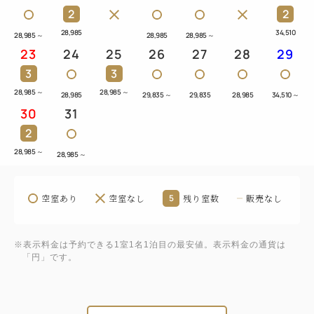
・「インペリアルフロア ラウンジ」利用
2
2
・館内直営レストラン 10%割引
28,985
34,510
28,985
～
28,985
28,985
～
・ホテルショップ（地下1階） 10%割引
23
24
25
26
27
28
29
・ランドリー10%割引
3
3
・地下駐車場無料（1泊1室につき1台） ※通常2,000
28,985
～
28,985
～
28,985
29,835
～
29,835
28,985
34,510
～
円
30
31
・会議室（1階）利用無料（1泊につき2時間） ※イン
2
ペリアルクラブ会員限定。
28,985
～
28,985
～
・フィットネスクラブ（プール・浴室・サウナ・スポ
ーツ施設）利用
※18歳未満のお客様はフィットネスクラブをご利用
空室あり
空室なし
5
残り室数
販売なし
いただけません
※フィットネスクラブは毎月第3火曜日が休館日です
※表示料金は予約できる1室1名1泊目の最安値。表示料金の通貨は
「円」です。
■「インペリアルフロア ラウンジ」（23階）のご案
内■