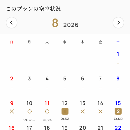
バニラ、ピスタチオ、抹茶、ストロベリー、チョコレ
このプランの空室状況
ートよりお選びいただけます。
◇チェックインの際に地下1階 ホテルショップでご利
8
2026
用いただけるアイスクリーム引換券をお渡しいたしま
す。
営業時間内にご来店されない場合は権利放棄となり
日
月
火
水
木
金
土
ますので予めご了承ください。
1
営業時間 10：00 ～ 19：00
◇当日の状況により、ご希望のフレーバーがご用意で
きない場合がございます。
2
3
4
5
6
7
8
◇1名様につき１つのお渡しとなります。（添寝のお
子様にはアイスクリームのご用意はございません。）
◇商品交換後の返品、交換は致しかねますのでご了承
9
10
11
12
13
14
15
ください。
1
2
29,835
34,510
29,835
～
30,685
■特典■
16
17
18
19
20
21
22