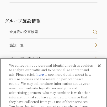
小皿料理でご用意した、帝国ホテルならではのメニュ
ーをお選びいただけます。
サービス時間 ・アフタヌーン 15：00～17：30
グループ施設情報
・イブニング 18：00～21：00
※いずれの時間帯も小皿料理の内容は共通です。
全施設の空室検索
※食材の都合により、メニュー内容は予告なく変更す
る場合がございます。
施設一覧
※小学生以下のお子様およびご宿泊以外のお客様はご
利用いただけません。
グループ公式サイト
We collect unique personal identifier such as cookies
～19階～21階 インペリアルフロア～
to analyze our traffic and to personalize content and
ads. Please click
here
to see more details about how
□■□インペリアルフロアでしか体験できない「おも
we use cookies and the retention period of each
てなしの心」によるサービス・客室内容□■□
法人ログイン
cookie. We may sell or share information about your
・ 2階メインロビーの「コンシェルジュデスク」でチ
use of our website to/with our analytics and
キャンペーンログイン
advertising partners, who may combine it with other
ェックイン
information that you have provided to them or that
・新聞2紙 無料
they have collected from your use of their services.
You have the right to opt out of sale or share of your