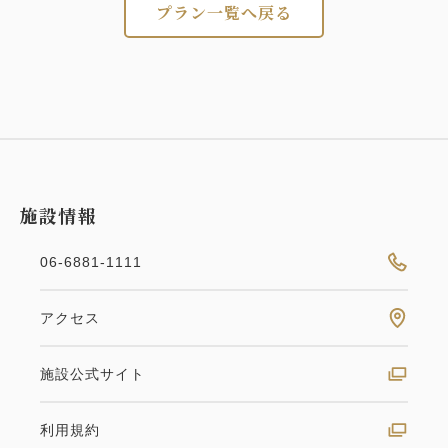
営業時間：11:00～21:30
プラン一覧へ戻る
アルコールやコーヒー・紅茶に合うスナック類と豊富
なドリンクバーの他、ご希望のお客様には、
帝国ホテルならではのプレートメニューをご提供いた
します。また、人気雑誌やグルメ本、旅行ガイドブッ
クをラウンジ内にご用意しているタブレット端末でお
読みいただけます。
施設情報
＜セルフサービス＞（11：00～21：30）
・スナック各種
06-6881-1111
・ドリンク各種
（スパークリングワイン、赤ワイン、白ワイン、生ビ
アクセス
ール、缶ビール、ウィスキー、ノンアルコールビー
ル、ノンアルコールワイン、コーヒー、紅茶、ソフト
施設公式サイト
ドリンク等）
＜プレートサービス＞
利用規約