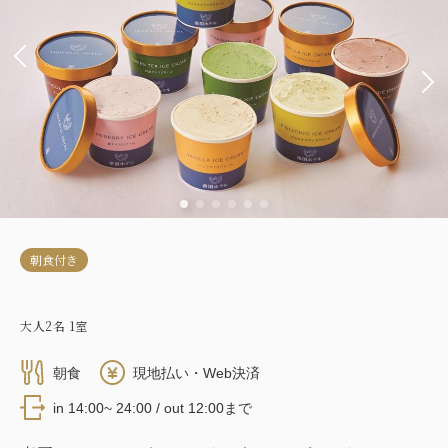
朝食付き
大人
2
名
1
室
朝食
現地払い・Web決済
in 14:00~ 24:00 / out 12:00まで