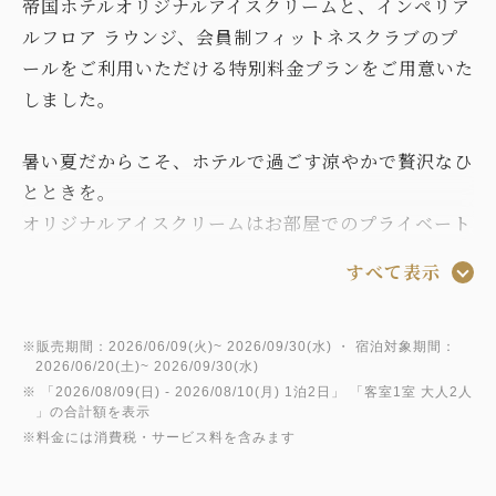
帝国ホテルオリジナルアイスクリームと、インペリア
ルフロア ラウンジ、会員制フィットネスクラブのプ
ールをご利用いただける特別料金プランをご用意いた
しました。
暑い夏だからこそ、ホテルで過ごす涼やかで贅沢なひ
とときを。
オリジナルアイスクリームはお部屋でのプライベート
なリラックスタイムに、またはご滞在の余韻を愉しむ
すべて表示
お土産としてもご利用いただけます。
涼を運ぶ甘いひとときを、どうぞお過ごしください。
※販売期間：2026/06/09(火)~ 2026/09/30(水) ・ 宿泊対象期間：
2026/06/20(土)~ 2026/09/30(水)
■プラン内容■
※ 「
2026/08/09(日)
- 2026/08/10(月)
1泊2日
」 「
客室1室 大人2人
アイスクリーム：
」の合計額を表示
素材の風味を生かした、滑らかで口溶けのよいアイス
※料金には消費税・サービス料を含みます
クリームは季節を問わず人気の商品です。