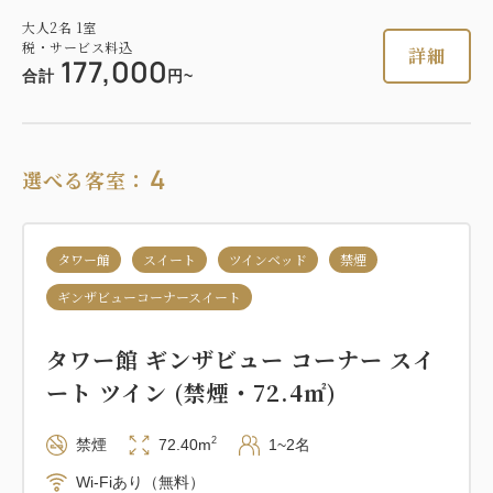
大人
2
名
1
室
税・サービス料込
詳細
177,000
合計
円~
4
選べる客室：
タワー館
スイート
ツインベッド
禁煙
ギンザビューコーナースイート
タワー館 ギンザビュー コーナー スイ
ート ツイン (禁煙・72.4㎡)
2
禁煙
72.40m
1~2名
Wi-Fiあり（無料）