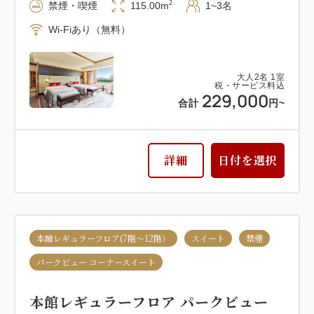
2
禁煙・喫煙
115.00m
1~3名
Wi-Fiあり（無料）
大人
2
名
1
室
税・サービス料込
229,000
合計
円~
詳細
日付を選択
本館レギュラーフロア(7階～12階）
スイート
禁煙
パークビュー コーナースイート
本館レギュラーフロア パークビュー