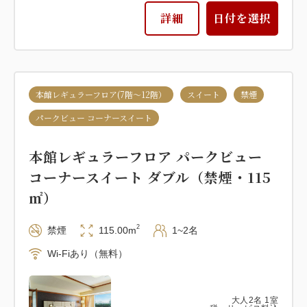
詳細
日付を選択
本館レギュラーフロア(7階～12階）
スイート
禁煙
パークビュー コーナースイート
本館レギュラーフロア パークビュー
コーナースイート ダブル（禁煙・115
㎡）
2
禁煙
115.00m
1~2名
Wi-Fiあり（無料）
大人
2
名
1
室