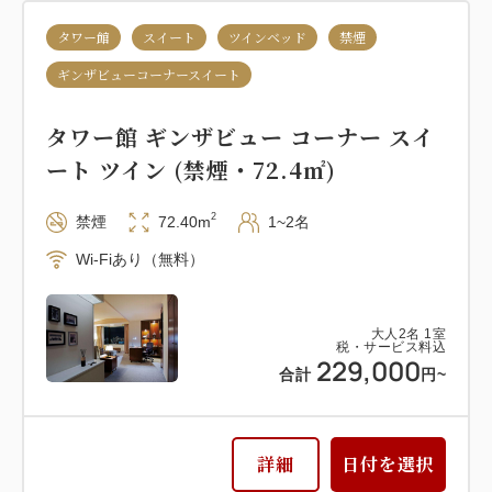
タワー館
スイート
ツインベッド
禁煙
ギンザビューコーナースイート
タワー館 ギンザビュー コーナー スイ
ート ツイン (禁煙・72.4㎡)
2
禁煙
72.40m
1~2名
Wi-Fiあり（無料）
大人
2
名
1
室
税・サービス料込
229,000
合計
円~
詳細
日付を選択