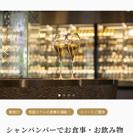
本館インペリアルフロア デラックスス
イート ダブル（禁煙・80㎡）
2
禁煙
80.00m
1~2名
Wi-Fiあり（無料）
大人
2
名
1
室
税・サービス料込
177,000
合計
円~
詳細
日付を選択
朝食付
帝国ホテルの食事を堪能！
スイートご優待
シャンパンバーでお食事・お飲み物