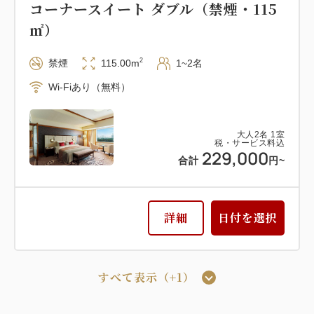
コーナースイート ダブル（禁煙・115
㎡）
2
禁煙
115.00m
1~2名
Wi-Fiあり（無料）
大人
2
名
1
室
税・サービス料込
229,000
合計
円~
詳細
日付を選択
すべて表示（+1）
本館インペリアルフロア(14階～16階)
スイート
ダブルベッド
禁煙
デラックススイート