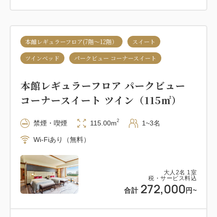
本館レギュラーフロア(7階～12階）
スイート
ツインベッド
パークビュー コーナースイート
本館レギュラーフロア パークビュー
コーナースイート ツイン（115㎡）
2
禁煙・喫煙
115.00m
1~3名
Wi-Fiあり（無料）
大人
2
名
1
室
税・サービス料込
272,000
合計
円~