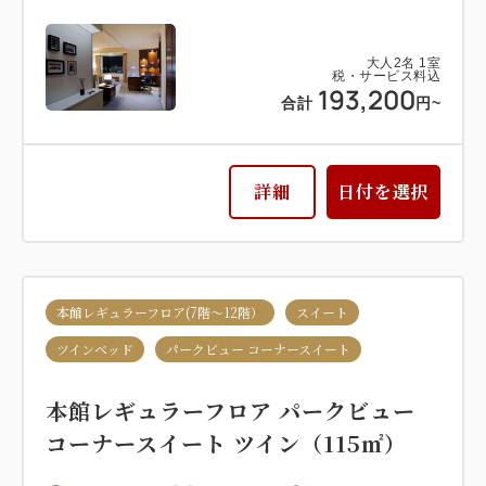
大人
2
名
1
室
税・サービス料込
193,200
合計
円~
詳細
日付を選択
本館レギュラーフロア(7階～12階）
スイート
ツインベッド
パークビュー コーナースイート
本館レギュラーフロア パークビュー
コーナースイート ツイン（115㎡）