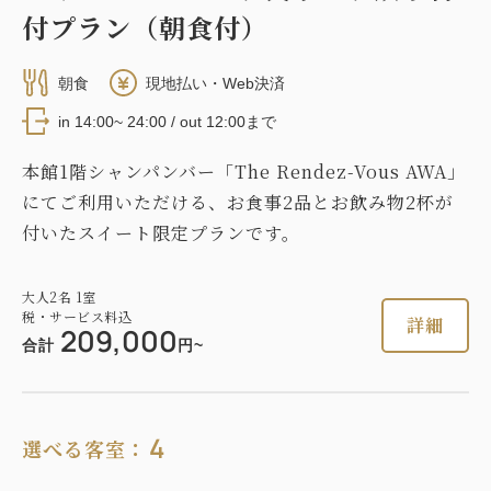
付プラン（朝食付）
朝食
現地払い・Web決済
in 14:00~ 24:00 / out 12:00まで
本館1階シャンパンバー「The Rendez-Vous AWA」
にてご利用いただける、お食事2品とお飲み物2杯が
付いたスイート限定プランです。
大人
2
名
1
室
税・サービス料込
詳細
209,000
合計
円~
4
選べる客室：